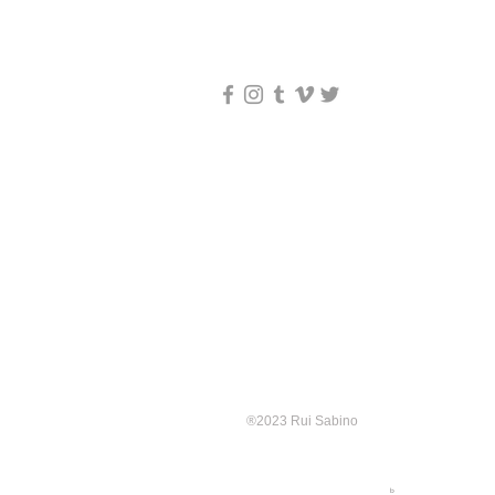
®
2023
Rui Sabino
b