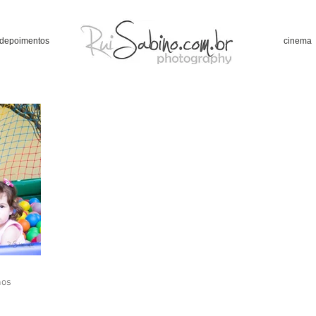
depoimentos
cinema
hos